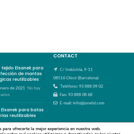
CONTACT
 tejido Elsanek para
C/ Indústria, 9-11
nfección de mantas
08516 Olost (Barcelona)
gicas reutilizables
Teléfono: 93 888 09 02
enero de 2021
No hay
arios
Fax: 93 888 08 68
E-mail: info@jonelsl.com
o Elsanek para batas
rias reutilizables
octubre de 2020
No hay
 para ofrecerte la mejor experiencia en nuestra web.
arios