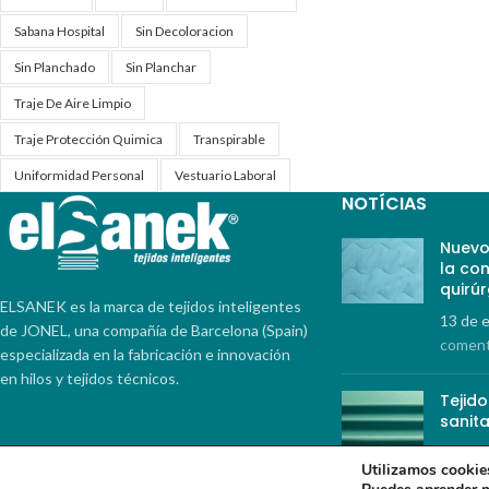
Sabana Hospital
Sin Decoloracion
Sin Planchado
Sin Planchar
Traje De Aire Limpio
Traje Protección Quimica
Transpirable
Uniformidad Personal
Vestuario Laboral
NOTÍCIAS
Nuevo
la co
quirúr
ELSANEK es la marca de tejidos inteligentes
13 de 
de JONEL, una compañía de Barcelona (Spain)
coment
especializada en la fabricación e innovación
en hilos y tejidos técnicos.
Tejid
sanita
21 de 
Utilizamos cookies
coment