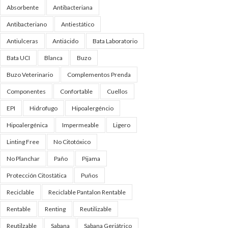
Absorbente
Antibacteriana
Antibacteriano
Antiestático
Antiulceras
Antiácido
Bata Laboratorio
Bata UCI
Blanca
Buzo
Buzo Veterinario
Complementos Prenda
Componentes
Confortable
Cuellos
EPI
Hidrofugo
Hipoalergéncio
Hipoalergénica
Impermeable
Ligero
Linting Free
No Citotóxico
No Planchar
Paño
Pijama
Protección Citostàtica
Puños
Reciclable
Reciclable Pantalon Rentable
Rentable
Renting
Reutilizable
Reutilzable
Sabana
Sabana Geriátrico