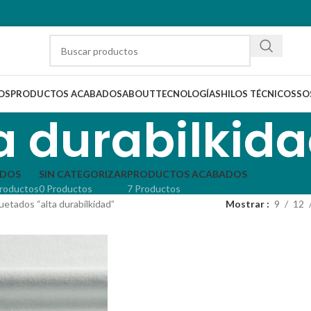
OS
PRODUCTOS ACABADOS
ABOUT
TECNOLOGÍAS
HILOS TÉCNICOS
SO
a durabilkid
IDOS
SIN CATEGORIZAR
PRODUCTOS ACABADOS
roductos
0 Productos
7 Productos
etados “alta durabilkidad”
Mostrar
9
12