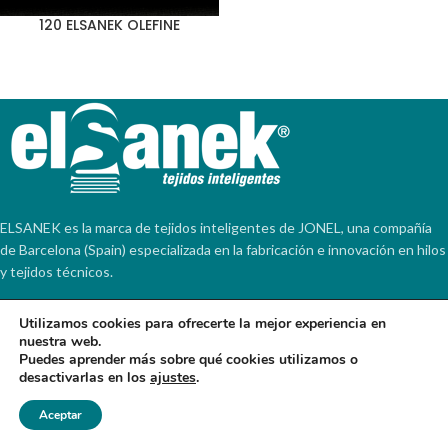
120 ELSANEK OLEFINE
ELSANEK es la marca de tejidos inteligentes de JONEL, una compañía
de Barcelona (Spain) especializada en la fabricación e innovación en hilos
y tejidos técnicos.
NOTÍCIAS
Utilizamos cookies para ofrecerte la mejor experiencia en
nuestra web.
CONTACT
Puedes aprender más sobre qué cookies utilizamos o
desactivarlas en los
ajustes
.
INFORMACIÓN
Aceptar
© 2026
Elsanek
. Todos los derechos reservados