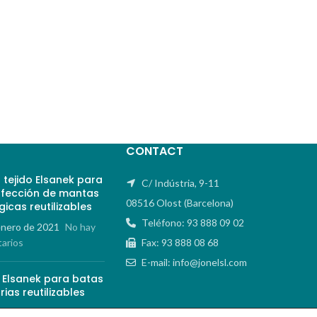
CONTACT
 tejido Elsanek para
C/ Indústria, 9-11
nfección de mantas
08516 Olost (Barcelona)
gicas reutilizables
Teléfono: 93 888 09 02
enero de 2021
No hay
arios
Fax: 93 888 08 68
E-mail: info@jonelsl.com
o Elsanek para batas
rias reutilizables
octubre de 2020
No hay