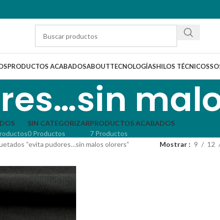
OS
PRODUCTOS ACABADOS
ABOUT
TECNOLOGÍAS
HILOS TÉCNICOS
SO
res…sin malo
IDOS
SIN CATEGORIZAR
PRODUCTOS ACABADOS
roductos
0 Productos
7 Productos
uetados “evita pudores…sin malos olorers”
Mostrar
9
12