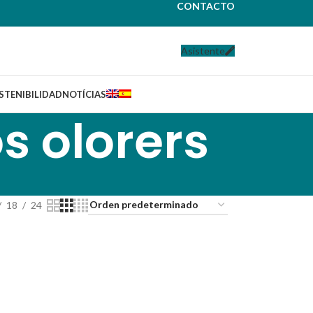
CONTACTO
Asistente
STENIBILIDAD
NOTÍCIAS
s olorers
18
24