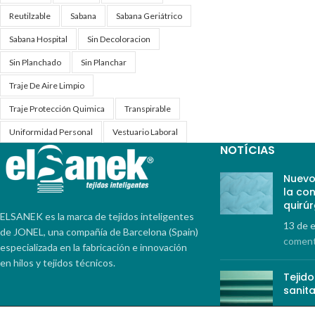
Reutilzable
Sabana
Sabana Geriátrico
Sabana Hospital
Sin Decoloracion
Sin Planchado
Sin Planchar
Traje De Aire Limpio
Traje Protección Quimica
Transpirable
Uniformidad Personal
Vestuario Laboral
NOTÍCIAS
Nuevo
la co
quirúr
ELSANEK es la marca de tejidos inteligentes
13 de 
de JONEL, una compañía de Barcelona (Spain)
coment
especializada en la fabricación e innovación
en hilos y tejidos técnicos.
Tejid
sanita
21 de 