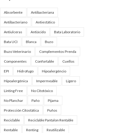
Absorbente
Antibacteriana
Antibacteriano
Antiestático
Antiulceras
Antiácido
Bata Laboratorio
Bata UCI
Blanca
Buzo
Buzo Veterinario
Complementos Prenda
Componentes
Confortable
Cuellos
EPI
Hidrofugo
Hipoalergéncio
Hipoalergénica
Impermeable
Ligero
Linting Free
No Citotóxico
No Planchar
Paño
Pijama
Protección Citostàtica
Puños
Reciclable
Reciclable Pantalon Rentable
Rentable
Renting
Reutilizable