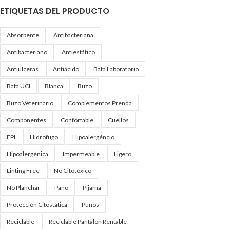
ETIQUETAS DEL PRODUCTO
Absorbente
Antibacteriana
Antibacteriano
Antiestático
Antiulceras
Antiácido
Bata Laboratorio
Bata UCI
Blanca
Buzo
Buzo Veterinario
Complementos Prenda
Componentes
Confortable
Cuellos
EPI
Hidrofugo
Hipoalergéncio
Hipoalergénica
Impermeable
Ligero
Linting Free
No Citotóxico
No Planchar
Paño
Pijama
Protección Citostàtica
Puños
Reciclable
Reciclable Pantalon Rentable