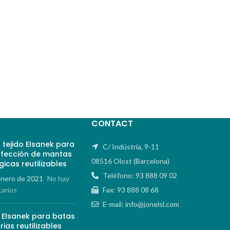
CONTACT
 tejido Elsanek para
C/ Indústria, 9-11
nfección de mantas
08516 Olost (Barcelona)
gicas reutilizables
Teléfono: 93 888 09 02
enero de 2021
No hay
arios
Fax: 93 888 08 68
E-mail: info@jonelsl.com
o Elsanek para batas
rias reutilizables