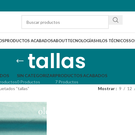
OS
PRODUCTOS ACABADOS
ABOUT
TECNOLOGÍAS
HILOS TÉCNICOS
SO
tallas
IDOS
SIN CATEGORIZAR
PRODUCTOS ACABADOS
roductos
0 Productos
7 Productos
uetados “tallas”
Mostrar
9
12