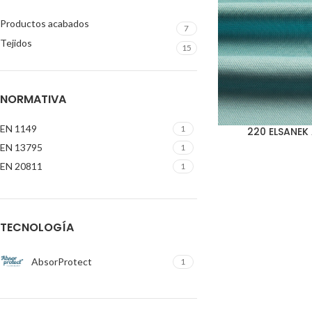
Productos acabados
7
Tejidos
15
NORMATIVA
EN 1149
1
220 ELSANE
EN 13795
1
EN 20811
1
TECNOLOGÍA
AbsorProtect
1