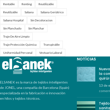
Rentable
Renting
Reutilizable
Reutilzable
Sabana
Sabana Geriátrico
Sabana Hospital
Sin Decoloracion
Sin Planchado
Sin Planchar
Traje De Aire Limpio
Traje Protección Quimica
Transpirable
Uniformidad Personal
Vestuario Laboral
NOTÍCIAS
Nuevo
la co
quirúr
ELSANEK es la marca de tejidos inteligentes
13 de 
de JONEL, una compañía de Barcelona (Spain)
coment
especializada en la fabricación e innovación
en hilos y tejidos técnicos.
Tejid
sanita